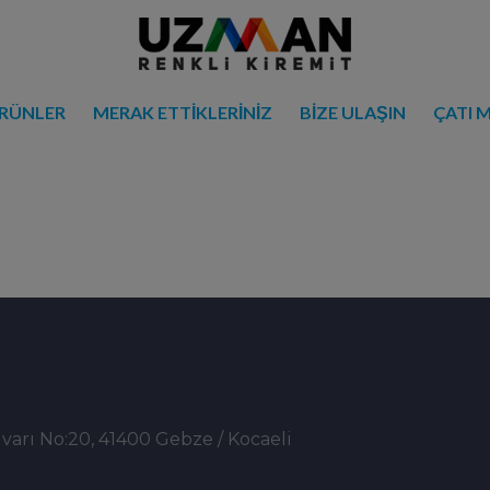
RÜNLER
MERAK ETTİKLERİNİZ
BİZE ULAŞIN
ÇATI 
arı No:20, 41400 Gebze / Kocaeli