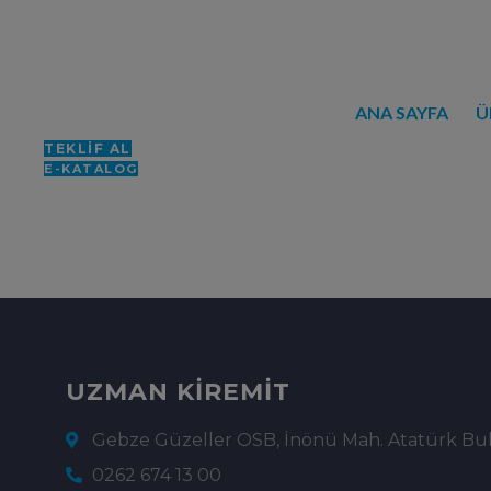
ANA SAYFA
Ü
TEKLİF AL
E-KATALOG
UZMAN KİREMİT
Gebze Güzeller OSB, İnönü Mah. Atatürk Bulv
0262 674 13 00