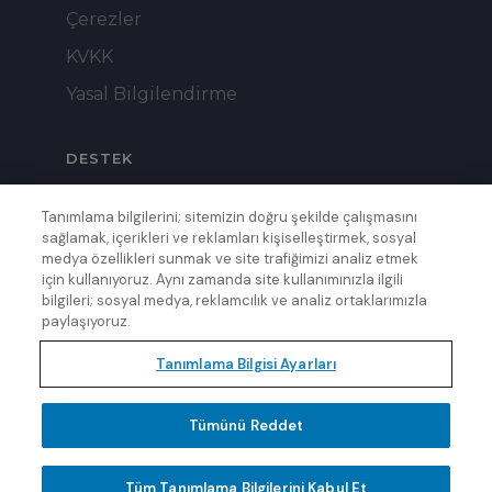
Çerezler
KVKK
Yasal Bilgilendirme
DESTEK
Tanımlama bilgilerini; sitemizin doğru şekilde çalışmasını
Merak Ettikleriniz
sağlamak, içerikleri ve reklamları kişiselleştirmek, sosyal
medya özellikleri sunmak ve site trafiğimizi analiz etmek
Teklif Al
için kullanıyoruz. Aynı zamanda site kullanımınızla ilgili
Çatı M² Hesapla
bilgileri; sosyal medya, reklamcılık ve analiz ortaklarımızla
paylaşıyoruz.
Bize Ulaşın
Tanımlama Bilgisi Ayarları
Tümünü Reddet
© 2026 Uzman Kiremit. Tüm hakları saklıdır.
Tüm Tanımlama Bilgilerini Kabul Et